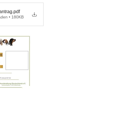
antrag
.pdf
aden • 180KB