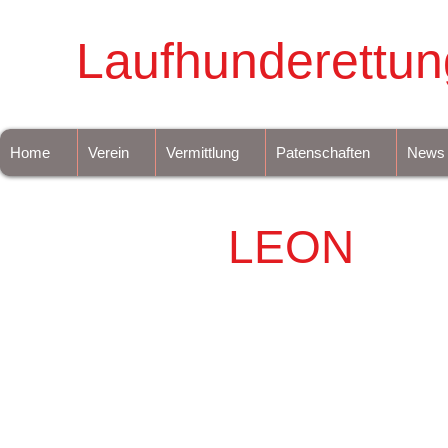
Laufhunderettun
Home
Verein
Vermittlung
Patenschaften
News
LEON