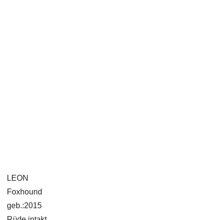
LEON
Foxhound
geb.:2015
Rüde intakt