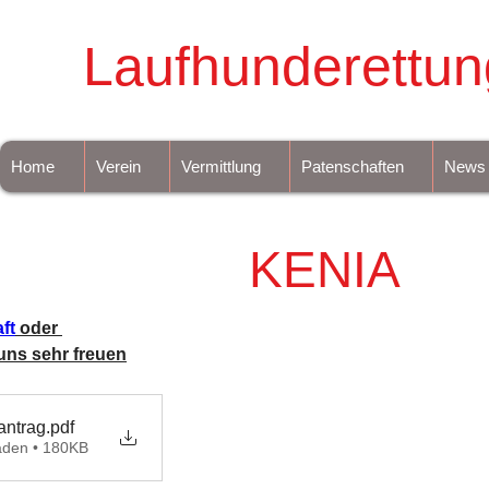
Laufhunderettun
Home
Verein
Vermittlung
Patenschaften
News
KENIA
ft
 oder 
uns sehr freuen
antrag
.pdf
aden • 180KB