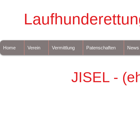
Laufhunderettun
Home
Verein
Vermittlung
Patenschaften
News
JISEL - (