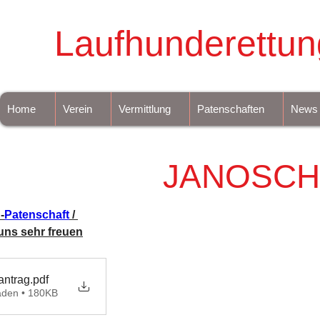
Laufhunderettun
Home
Verein
Vermittlung
Patenschaften
News
JANOSCH
-
Patenschaft
 / 
uns sehr freuen
antrag
.pdf
aden • 180KB