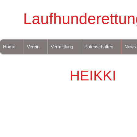
Laufhunderettun
Home
Verein
Vermittlung
Patenschaften
News
HEIKKI