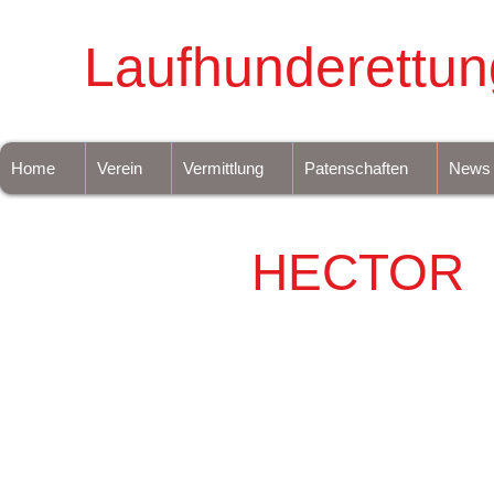
Laufhunderettun
Home
Verein
Vermittlung
Patenschaften
News
HECTOR