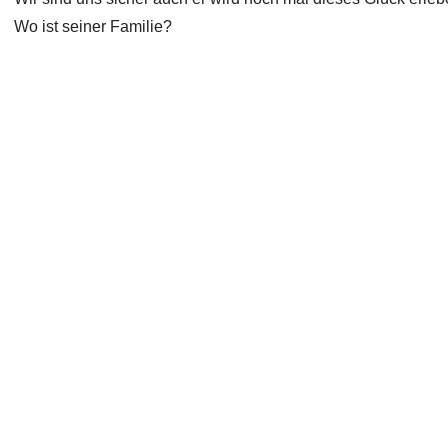
Wo ist seiner Familie?
Copyright 2026 Laufhunderettung Deutschland e.V.
Impressum
Links
Datenschutz