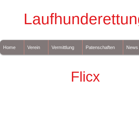
Laufhunderettun
Home
Verein
Vermittlung
Patenschaften
News
Flicx