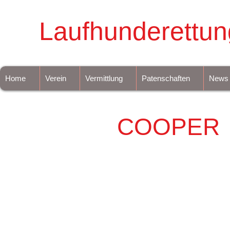
Laufhunderettun
Home
Verein
Vermittlung
Patenschaften
News
COOPER