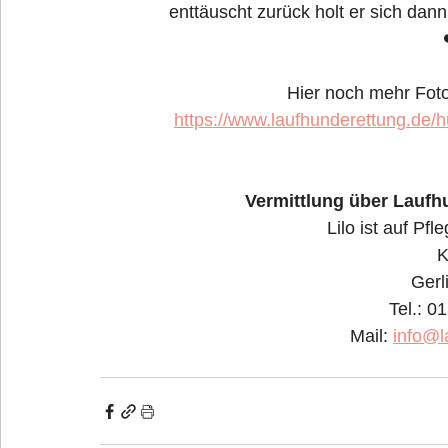
enttäuscht zurück holt er sich da
Hier noch mehr Fotos
https://www.laufhunderettung.de/
Vermittlung über Laufh
Lilo ist auf Pfl
K
Gerl
Tel.: 
Mail: 
info@l