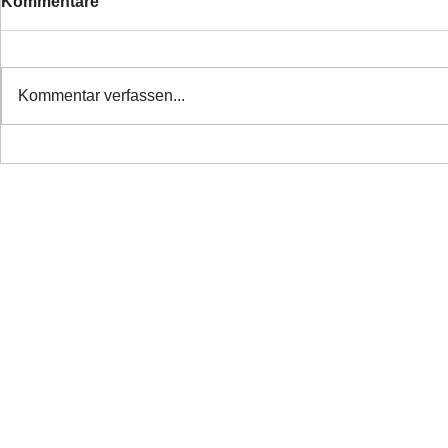
Kommentare
Kommentar verfassen...
❤️ Danke alle haben ihr
❤️Nette Mä
Zuhause
Ticket ❤️
Copyright 2026 Laufhunderettung Deutschland e.V.
Impressum
Links
Datenschutz